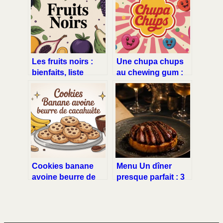
Les fruits noirs :
Une chupa chups
bienfaits, liste
au chewing gum :
complète et idées
le guide gourmand
pour les
ultime
consommer
Cookies banane
Menu Un dîner
avoine beurre de
presque parfait : 3
cacahuète : la
idées thématiques
meilleure recette
et les secrets d’un
saine et
10/10
gourmande