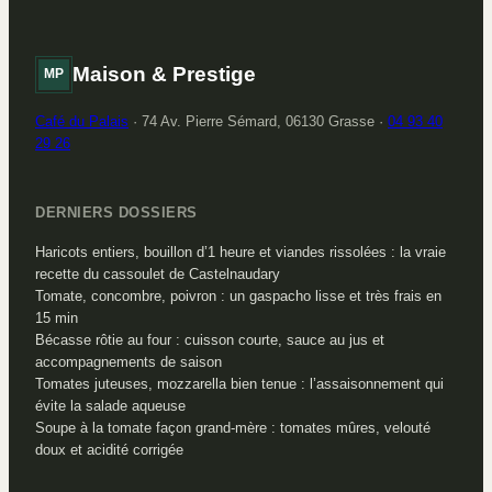
Maison & Prestige
MP
Café du Palais
·
74 Av. Pierre Sémard, 06130 Grasse
·
04 93 40
29 26
DERNIERS DOSSIERS
Haricots entiers, bouillon d’1 heure et viandes rissolées : la vraie
recette du cassoulet de Castelnaudary
Tomate, concombre, poivron : un gaspacho lisse et très frais en
15 min
Bécasse rôtie au four : cuisson courte, sauce au jus et
accompagnements de saison
Tomates juteuses, mozzarella bien tenue : l’assaisonnement qui
évite la salade aqueuse
Soupe à la tomate façon grand-mère : tomates mûres, velouté
doux et acidité corrigée