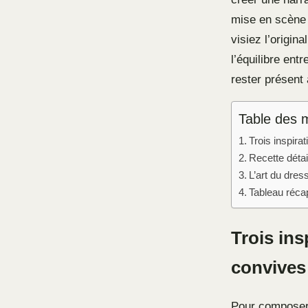
mise en scène 
visiez l’origin
l’équilibre en
rester présent 
Table des 
Trois inspir
Recette détai
L’art du dres
Tableau récap
Trois in
convives
Pour composer 