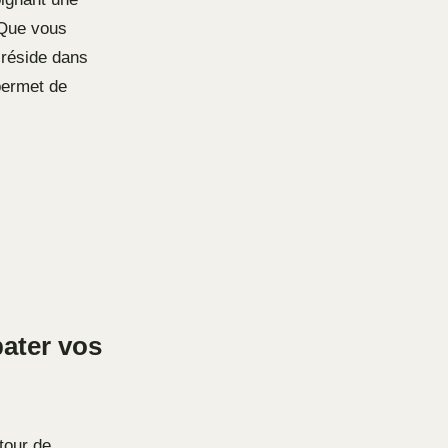
 Que vous
é réside dans
permet de
pater vos
tour de