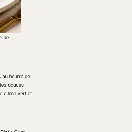
ée de
s au beurre de
ates douces
 citron vert et