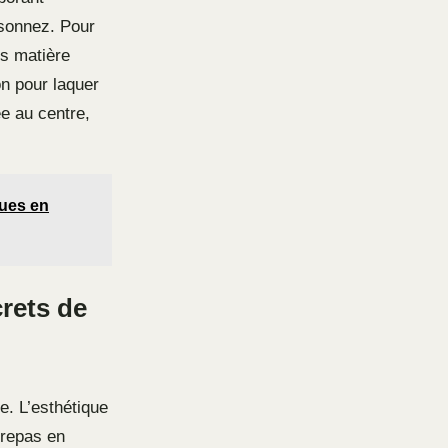
isonnez. Pour
ns matière
on pour laquer
ée au centre,
ques en
crets de
e. L’esthétique
 repas en