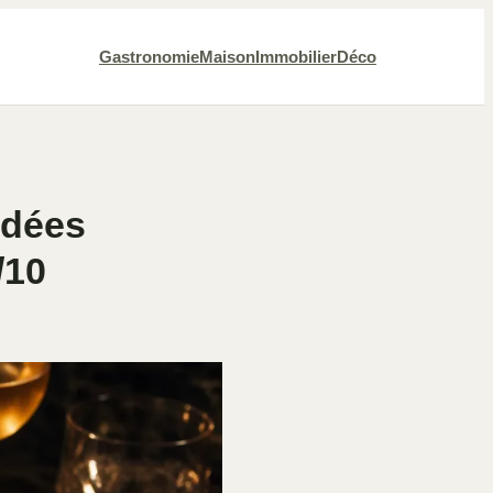
Gastronomie
Maison
Immobilier
Déco
idées
/10