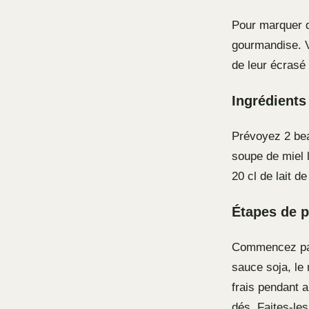
Pour marquer de
gourmandise. 
de leur écrasé
Ingrédients
Prévoyez 2 bea
soupe de miel l
20 cl de lait d
Étapes de p
Commencez pa
sauce soja, le
frais pendant 
dés. Faites-le