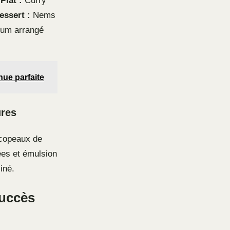
.
Plat :
Curry
essert :
Nems
rhum arrangé
ue parfaite
ures
 copeaux de
es et émulsion
iné.
succès