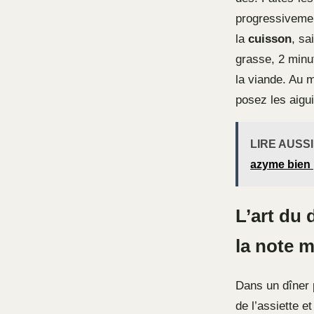
progressivemen
la
cuisson
, sa
grasse, 2 minu
la viande. Au
posez les aigu
LIRE AUSSI
azyme bien 
L’art du 
la note 
Dans un dîner p
de l’assiette e