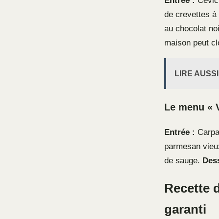
Entrée :
Cevich
de crevettes à 
au chocolat no
maison peut cl
LIRE AUSSI
Le menu « V
Entrée :
Carpac
parmesan vieu
de sauge.
Dess
Recette d
garanti