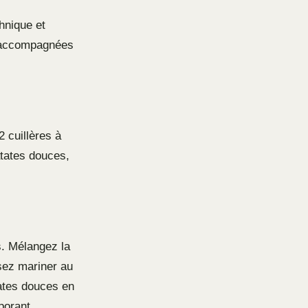
chnique et
ccompagnées
 cuillères à
atates douces,
s. Mélangez la
ssez mariner au
ates douces en
porant