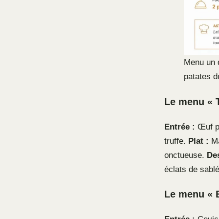
Menu un d
patates 
Le menu « T
Entrée :
Œuf pa
truffe.
Plat :
Ma
onctueuse.
Des
éclats de sablé
Le menu « E