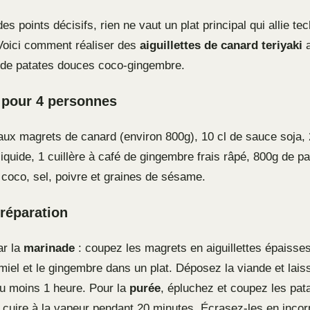
s points décisifs, rien ne vaut un plat principal qui allie te
Voici comment réaliser des
aiguillettes de canard teriyaki
a
 de patates douces coco-gingembre.
 pour 4 personnes
ux magrets de canard (environ 800g), 10 cl de sauce soja, 2
iquide, 1 cuillère à café de gingembre frais râpé, 800g de p
e coco, sel, poivre et graines de sésame.
réparation
r la
marinade
: coupez les magrets en aiguillettes épaisse
 miel et le gingembre dans un plat. Déposez la viande et lai
au moins 1 heure. Pour la
purée
, épluchez et coupez les pat
s cuire à la vapeur pendant 20 minutes. Écrasez-les en incor