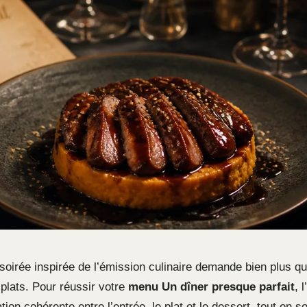
soirée inspirée de l’émission culinaire demande bien plus q
plats. Pour réussir votre
menu Un dîner presque parfait
, 
tion cohérente entre l’entrée, le plat et le dessert, tout en s