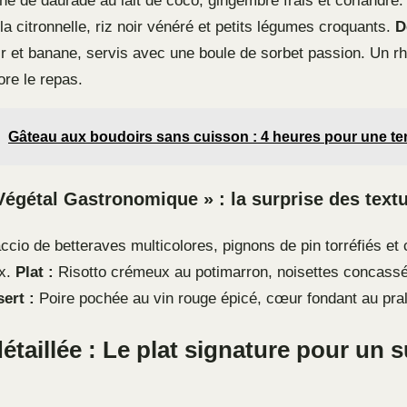
e de daurade au lait de coco, gingembre frais et coriandre
la citronnelle, riz noir vénéré et petits légumes croquants.
D
ir et banane, servis avec une boule de sorbet passion. Un 
ore le repas.
Gâteau aux boudoirs sans cuisson : 4 heures pour une ten
égétal Gastronomique » : la surprise des text
cio de betteraves multicolores, pignons de pin torréfiés et
x.
Plat :
Risotto crémeux au potimarron, noisettes concassé
ert :
Poire pochée au vin rouge épicé, cœur fondant au pral
étaillée : Le plat signature pour un 