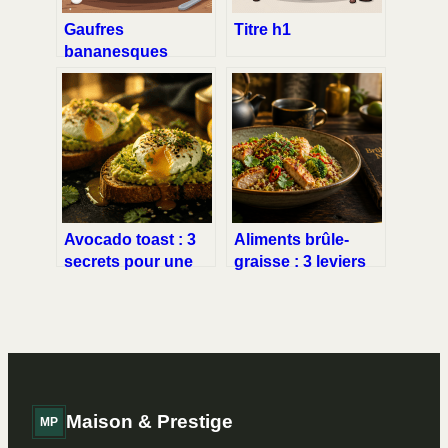
Gaufres
Titre h1
bananesques
chicchew.fr :
recette healthy,
astuces et
variantes
gourmandes
Avocado toast : 3
Aliments brûle-
secrets pour une
graisse : 3 leviers
texture parfaite et
biologiques pour
un assaisonnement
relancer votre
équilibré
métabolisme
Maison & Prestige
MP