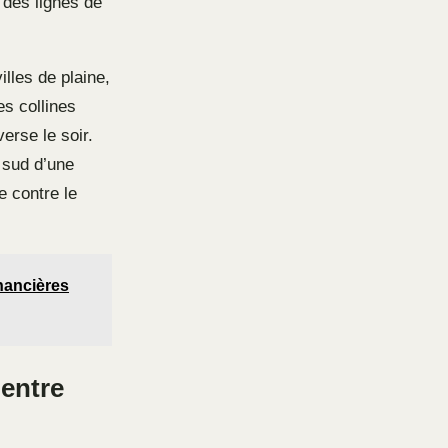
 des lignes de
lles de plaine,
es collines
erse le soir.
 sud d’une
e contre le
inancières
 entre