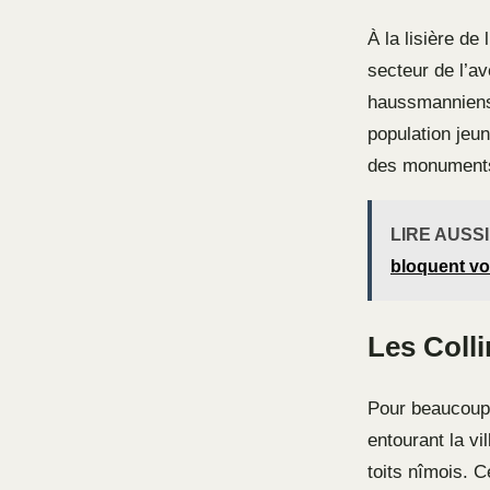
À la lisière de
secteur de l’a
haussmanniens 
population jeu
des monument
LIRE AUSSI
bloquent vo
Les Colli
Pour beaucoup 
entourant la vi
toits nîmois. C