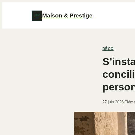
Maison & Prestige
MP
DÉCO
S’inst
concil
perso
27 juin 2026
Cléme
·