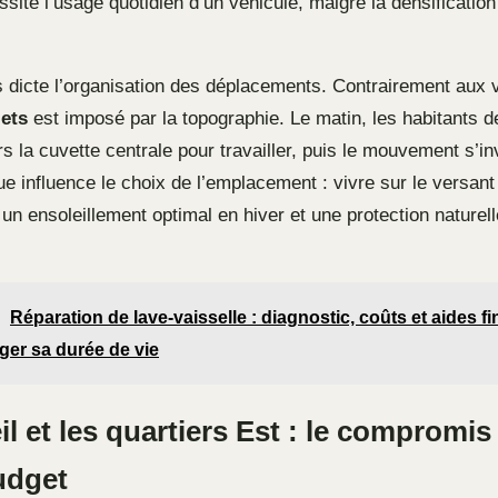
site l’usage quotidien d’un véhicule, malgré la densification
s dicte l’organisation des déplacements. Contrairement aux vi
jets
est imposé par la topographie. Le matin, les habitants d
 la cuvette centrale pour travailler, puis le mouvement s’inv
e influence le choix de l’emplacement : vivre sur le versant
t un ensoleillement optimal en hiver et une protection naturell
Réparation de lave-vaisselle : diagnostic, coûts et aides f
ger sa durée de vie
l et les quartiers Est : le compromis
budget