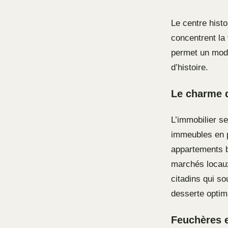
Le centre histo
concentrent la
permet un mode
d’histoire.
Le charme de
L’immobilier s
immeubles en p
appartements b
marchés locaux
citadins qui s
desserte optim
Feuchères et