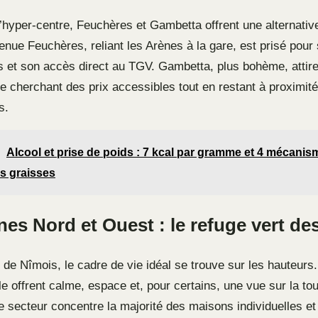
 l’hyper-centre, Feuchères et Gambetta offrent une alternativ
venue Feuchères, reliant les Arènes à la gare, est prisé pou
et son accès direct au TGV. Gambetta, plus bohème, attir
ne cherchant des prix accessibles tout en restant à proximit
s.
Alcool et prise de poids : 7 kcal par gramme et 4 mécanis
s graisses
nes Nord et Ouest : le refuge vert des
de Nîmois, le cadre de vie idéal se trouve sur les hauteurs.
lle offrent calme, espace et, pour certains, une vue sur la t
e secteur concentre la majorité des maisons individuelles et 