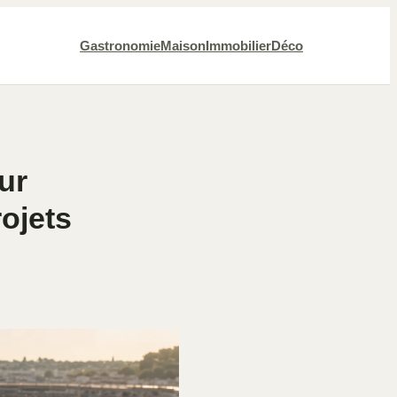
Gastronomie
Maison
Immobilier
Déco
our
rojets