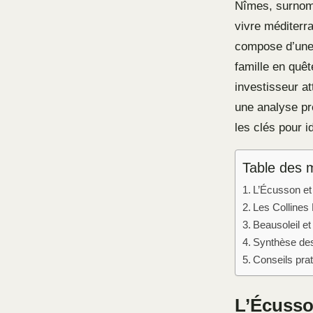
Nîmes, surnomm
vivre méditerr
compose d’une 
famille en quêt
investisseur at
une analyse pré
les clés pour i
Table des 
L’Écusson et l
Les Collines 
Beausoleil et
Synthèse des
Conseils prat
L’Écusson