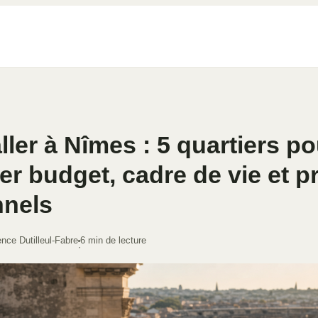
aller à Nîmes : 5 quartiers p
ier budget, cadre de vie et p
nnels
nce Dutilleul-Fabre
6 min de lecture
·