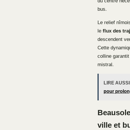
du centre néces
bus.
Le relief nîmoi
le
flux des tra
descendent vers
Cette dynamiqu
colline garanti
mistral.
LIRE AUSSI
pour prolon
Beausolei
ville et 