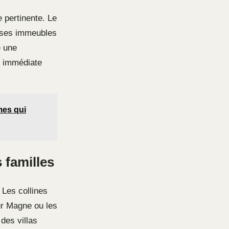
e pertinente. Le
r ses immeubles
e une
é immédiate
mes qui
 familles
 Les collines
our Magne ou les
des villas