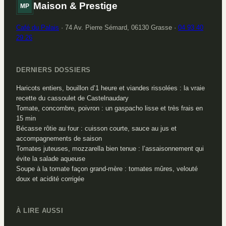
Maison & Prestige
MP
Café du Palais
·
74 Av. Pierre Sémard, 06130 Grasse
·
04 93 40
29 26
DERNIERS DOSSIERS
Haricots entiers, bouillon d’1 heure et viandes rissolées : la vraie
recette du cassoulet de Castelnaudary
Tomate, concombre, poivron : un gaspacho lisse et très frais en
15 min
Bécasse rôtie au four : cuisson courte, sauce au jus et
accompagnements de saison
Tomates juteuses, mozzarella bien tenue : l’assaisonnement qui
évite la salade aqueuse
Soupe à la tomate façon grand-mère : tomates mûres, velouté
doux et acidité corrigée
À LIRE AUSSI