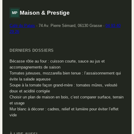
Maison & Prestige
MP
Café du Palais
·
74 Av. Pierre Sémard, 06130 Grasse
·
04 93 40
29 26
DERNIERS DOSSIERS
Bécasse rôtie au four : cuisson courte, sauce au jus et
accompagnements de saison
Tomates juteuses, mozzarella bien tenue : l’assaisonnement qui
évite la salade aqueuse
Soupe à la tomate façon grand-mère : tomates mûres, velouté
doux et acidité corrigée
Choisir un plan de maison en bois, c’est comparer surface, terrain
et usage
Mur blanc à décorer : cadres, relief et lumière pour éviter l’effet
vide