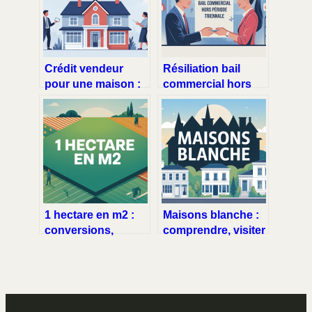
Crédit vendeur
Résiliation bail
pour une maison :
commercial hors
le guide complet
période triennale :
pour acheteurs et
options et
vendeurs
stratégies
1 hectare en m2 :
Maisons blanche :
conversions,
comprendre, visiter
surface et
et exploiter ce mot-
exemples concrets
clé atypique