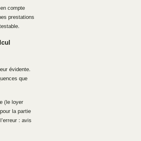
s en compte
nes prestations
testable.
lcul
eur évidente.
équences que
 (le loyer
our la partie
l’erreur : avis