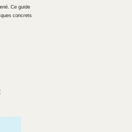
spené. Ce guide
risques concrets
t