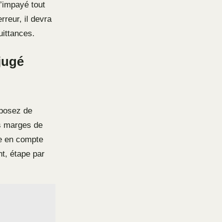
d’impayé tout
rreur, il devra
uittances.
jugé
sposez de
es marges de
se en compte
t, étape par