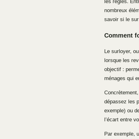
les règles. Ent
nombreux éléme
savoir si le su
Comment fon
Le surloyer, o
lorsque les re
objectif : perm
ménages qui en
Concrètement, 
dépassez les p
exemple) ou de
l’écart entre v
Par exemple, un