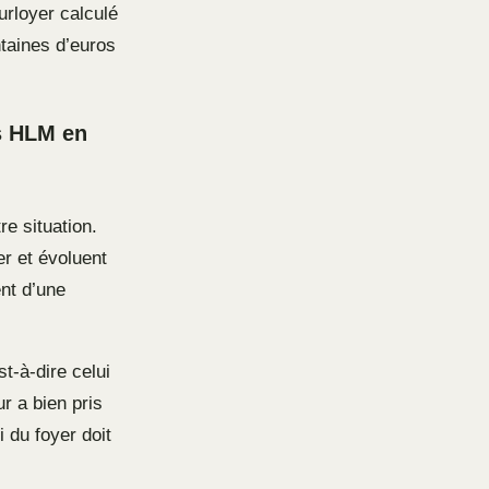
urloyer calculé
taines d’euros
ds HLM en
re situation.
er et évoluent
ent d’une
t-à-dire celui
ur a bien pris
 du foyer doit