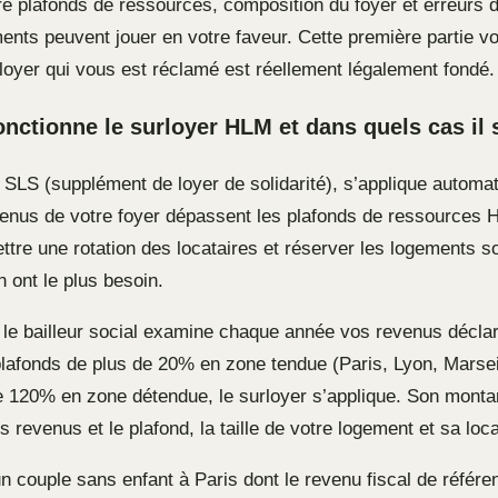
re plafonds de ressources, composition du foyer et erreurs d
nts peuvent jouer en votre faveur. Cette première partie vo
rloyer qui vous est réclamé est réellement légalement fondé.
ctionne le surloyer HLM et dans quels cas il 
u SLS (supplément de loyer de solidarité), s’applique autom
venus de votre foyer dépassent les plafonds de ressources
ettre une rotation des locataires et réserver les logements 
 ont le plus besoin.
le bailleur social examine chaque année vos revenus déclar
lafonds de plus de 20% en zone tendue (Paris, Lyon, Marsei
 120% en zone détendue, le surloyer s’applique. Son montan
os revenus et le plafond, la taille de votre logement et sa loca
 couple sans enfant à Paris dont le revenu fiscal de référen