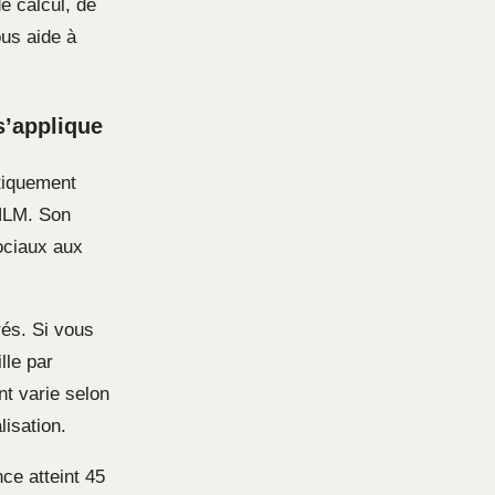
e calcul, de
us aide à
s’applique
atiquement
 HLM. Son
sociaux aux
és. Si vous
lle par
t varie selon
lisation.
ce atteint 45