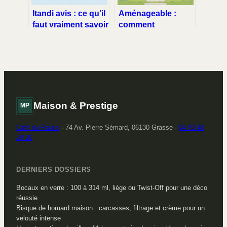
Itandi avis : ce qu’il
Aménageable :
faut vraiment savoir
comment
avant de se lancer
comprendre et
exploiter tout le
potentiel d’un
espace
Maison & Prestige
MP
Café du Palais
·
74 Av. Pierre Sémard, 06130 Grasse
·
04 93 40
29 26
DERNIERS DOSSIERS
Bocaux en verre : 100 à 314 ml, liège ou Twist-Off pour une déco
réussie
Bisque de homard maison : carcasses, filtrage et crème pour un
velouté intense