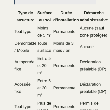
Type de
Surface
Durée
Démarche
structure
au sol
d’installation
administrative
Moins
Aucune (sauf
Tout type
Permanente
de 5 m²
zone protégée)
Démontable
Toute
Moins de 3
Aucune
/ Mobile
surface
mois / an
Entre 5
Autoportée
Déclaration
et 20
Permanente
fixe
préalable (DP)
m²
Entre 5
Adossée
Déclaration
et 20
Permanente
fixe
préalable (DP)
m²
Plus de
Permis de
Tout type
Permanente