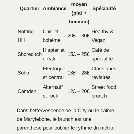
moyen
Quartier
Ambiance
Spécialité
(plat +
boisson)
Notting
Chic et
Healthy &
20£ – 30£
Hill
bohème
Vegan
Hispter et
Café de
Shoreditch
15£ – 25£
créatif
spécialité
Électrique
Classiques
Soho
18£ – 28£
et central
revisités
Alternatif
Street food
Camden
12£ – 20£
et rock
brunch
Dans l’effervescence de la City ou le calme
de Marylebone, le brunch est une
parenthèse pour oublier le rythme du métro.