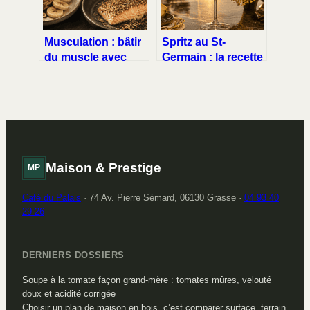
Musculation : bâtir
Spritz au St-
du muscle avec
Germain : la recette
des recettes
florale pour
protéinées rapides
remplacer l’Aperol
et savoureuses
Maison & Prestige
MP
Café du Palais
·
74 Av. Pierre Sémard, 06130 Grasse
·
04 93 40
29 26
DERNIERS DOSSIERS
Soupe à la tomate façon grand-mère : tomates mûres, velouté
doux et acidité corrigée
Choisir un plan de maison en bois, c’est comparer surface, terrain