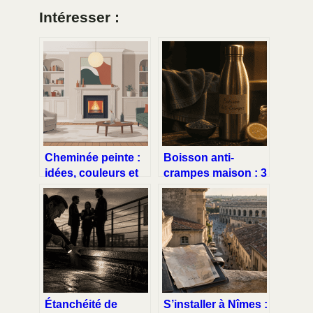
Intéresser :
Cheminée peinte :
Boisson anti-
idées, couleurs et
crampes maison : 3
conseils pour
minéraux
métamorphoser
essentiels pour
votre foyer
stopper la tétanie
musculaire
Étanchéité de
S’installer à Nîmes :