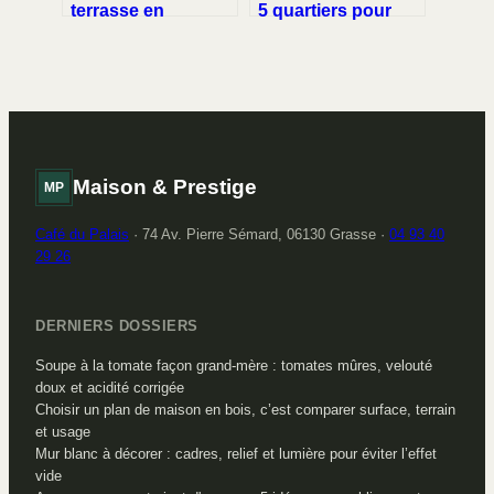
terrasse en
5 quartiers pour
copropriété :
concilier budget,
répartition des
cadre de vie et
charges,
projets personnels
responsabilités et
recours juridiques
Maison & Prestige
MP
Café du Palais
·
74 Av. Pierre Sémard, 06130 Grasse
·
04 93 40
29 26
DERNIERS DOSSIERS
Soupe à la tomate façon grand-mère : tomates mûres, velouté
doux et acidité corrigée
Choisir un plan de maison en bois, c’est comparer surface, terrain
et usage
Mur blanc à décorer : cadres, relief et lumière pour éviter l’effet
vide