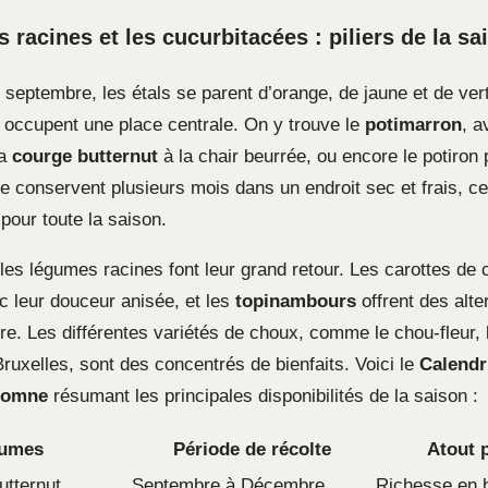
 racines et les cucurbitacées : piliers de la sa
 septembre, les étals se parent d’orange, de jaune et de ver
occupent une place centrale. On y trouve le
potimarron
, a
la
courge butternut
à la chair beurrée, ou encore le potiron 
 conservent plusieurs mois dans un endroit sec et frais, ce 
 pour toute la saison.
les légumes racines font leur grand retour. Les carottes de 
 leur douceur anisée, et les
topinambours
offrent des alte
e. Les différentes variétés de choux, comme le chou-fleur, l
ruxelles, sont des concentrés de bienfaits. Voici le
Calendr
tomne
résumant les principales disponibilités de la saison :
umes
Période de récolte
Atout p
utternut
Septembre à Décembre
Richesse en 