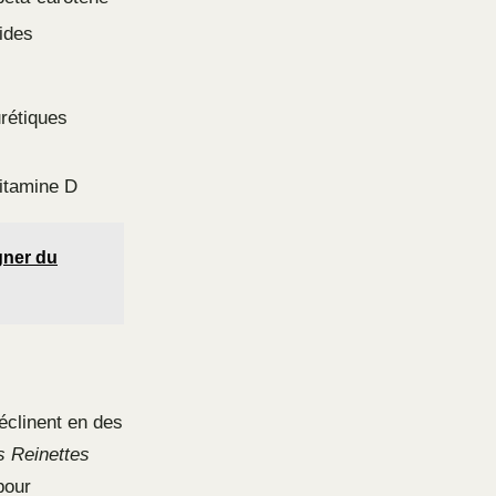
cides
urétiques
itamine D
agner du
éclinent en des
s Reinettes
our