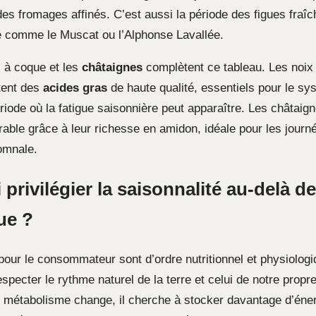
s fromages affinés. C’est aussi la période des figues fraîc
le comme le Muscat ou l’Alphonse Lavallée.
ts à coque et les
châtaignes
complètent ce tableau. Les noix
tent des
acides gras
de haute qualité, essentiels pour le s
riode où la fatigue saisonnière peut apparaître. Les châtaig
rable grâce à leur richesse en amidon, idéale pour les journ
omnale.
privilégier la saisonnalité au-delà de
ue ?
pour le consommateur sont d’ordre nutritionnel et physiolog
especter le rythme naturel de la terre et celui de notre propr
 métabolisme change, il cherche à stocker davantage d’éner