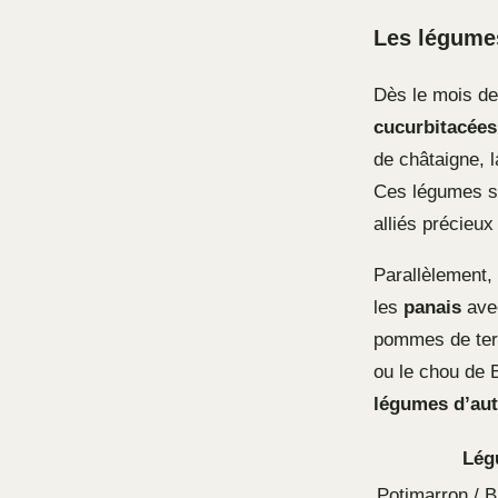
Les légumes
Dès le mois de
cucurbitacées
de châtaigne, 
Ces légumes se
alliés précieux
Parallèlement, 
les
panais
avec
pommes de terr
ou le chou de B
légumes d’au
Lég
Potimarron / B