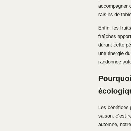
accompagner de
raisins de tab
Enfin, les frui
fraîches appor
durant cette pé
une énergie du
randonnée aut
Pourquoi 
écologiq
Les bénéfices 
saison, c’est r
automne, notre