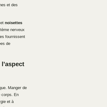
hes et des
 et
noisettes
ystème nerveux
nes fournissent
ées de
 l’aspect
ique. Manger de
e corps. En
gie et à