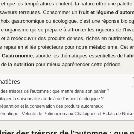
et que les températures chutent, la nature offre une palette
 saveurs terreuses. Consommer un
fruit et légume d’auto
hoix gastronomique ou écologique, c’est une réponse biolo
e organisme qui se prépare à affronter les rigueurs de l’hive
ir et à redécouvrir des produits denses, riches en nutriments
s repas en alliés protecteurs pour notre métabolisme. Cet ar
n
Gastronomie
, aborde les thématiques essentielles de l’
ali
 de la
nutrition
pour mieux appréhender cette période.
matières
 des trésors de l’automne : que mettre dans son panier ?
ilégier la saisonnalité au-delà de l’aspect écologique ?
préparation et la conservation des produits automnaux
ématique : Velouté de Potimarron aux Châtaignes et Éclats de Noise
rier des trésors de l’automne : que 