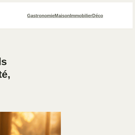
Gastronomie
Maison
Immobilier
Déco
ls
té,