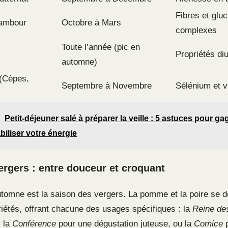
Fibres et glu
nambour
Octobre à Mars
complexes
Toute l’année (pic en
Propriétés di
automne)
(Cèpes,
Septembre à Novembre
Sélénium et v
Petit-déjeuner salé à préparer la veille : 5 astuces pour g
biliser votre énergie
vergers : entre douceur et croquant
automne est la saison des vergers. La pomme et la poire se d
riétés, offrant chacune des usages spécifiques : la
Reine de
, la
Conférence
pour une dégustation juteuse, ou la
Comice
p