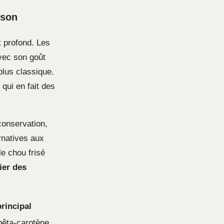
ison
t profond. Les
vec son goût
plus classique.
qui en fait des
conservation,
rnatives aux
e chou frisé
ier des
rincipal
bêta-carotène