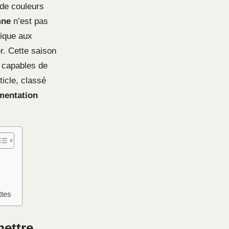
 de couleurs
mne
n’est pas
gique aux
r. Cette saison
, capables de
ticle, classé
mentation
ttes
mettre