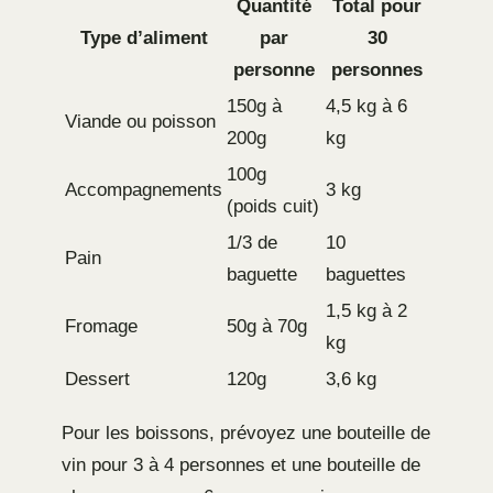
Quantité
Total pour
Type d’aliment
par
30
personne
personnes
150g à
4,5 kg à 6
Viande ou poisson
200g
kg
100g
Accompagnements
3 kg
(poids cuit)
1/3 de
10
Pain
baguette
baguettes
1,5 kg à 2
Fromage
50g à 70g
kg
Dessert
120g
3,6 kg
Pour les boissons, prévoyez une bouteille de
vin pour 3 à 4 personnes et une bouteille de