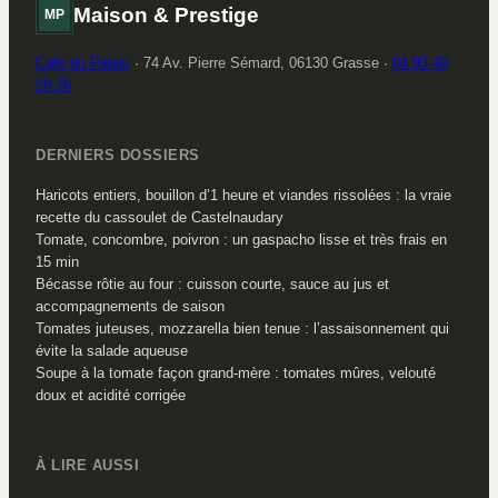
Maison & Prestige
MP
Café du Palais
·
74 Av. Pierre Sémard, 06130 Grasse
·
04 93 40
29 26
DERNIERS DOSSIERS
Haricots entiers, bouillon d’1 heure et viandes rissolées : la vraie
recette du cassoulet de Castelnaudary
Tomate, concombre, poivron : un gaspacho lisse et très frais en
15 min
Bécasse rôtie au four : cuisson courte, sauce au jus et
accompagnements de saison
Tomates juteuses, mozzarella bien tenue : l’assaisonnement qui
évite la salade aqueuse
Soupe à la tomate façon grand-mère : tomates mûres, velouté
doux et acidité corrigée
À LIRE AUSSI