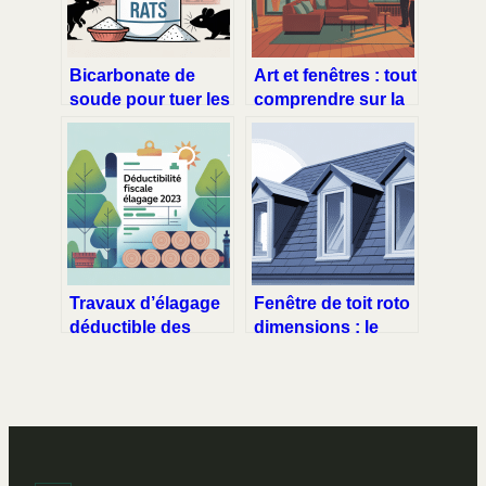
Bicarbonate de
Art et fenêtres : tout
soude pour tuer les
comprendre sur la
rats : méthode,
marque, les avis et
efficacité,
les alternatives
précautions
Travaux d’élagage
Fenêtre de toit roto
déductible des
dimensions : le
impôts 2023 : ce
guide pratique pour
qu’il faut vraiment
bien choisir
savoir