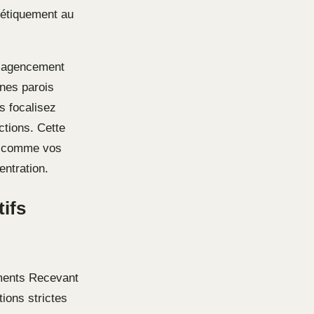
hétiquement au
 L’agencement
ines parois
s focalisez
ctions. Cette
e, comme vos
ntration.
ifs
ments Recevant
tions strictes