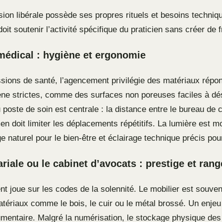
ion libérale possède ses propres rituels et besoins techniq
it soutenir l’activité spécifique du praticien sans créer de f
médical : hygiène et ergonomie
ssions de santé, l’agencement privilégie des matériaux répo
ne strictes, comme des surfaces non poreuses faciles à dés
poste de soin est centrale : la distance entre le bureau de c
en doit limiter les déplacements répétitifs. La lumière est m
e naturel pour le bien-être et éclairage technique précis po
ariale ou le cabinet d’avocats : prestige et ran
nt joue sur les codes de la solennité. Le mobilier est souven
atériaux comme le bois, le cuir ou le métal brossé. Un enjeu
umentaire. Malgré la numérisation, le stockage physique des