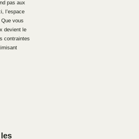
ond pas aux
i, l’espace
n. Que vous
x devient le
s contraintes
timisant
 les