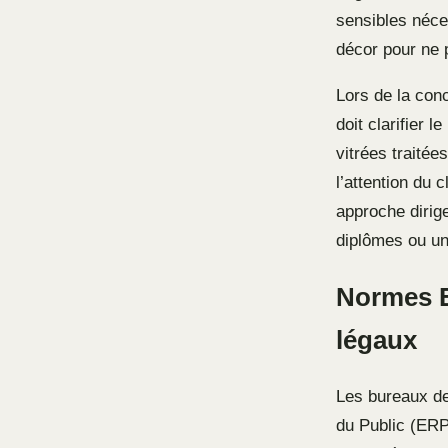
sensibles néce
décor pour ne p
Lors de la con
doit clarifier 
vitrées traitée
l’attention du 
approche dirig
diplômes ou un
Normes ER
légaux
Les bureaux de
du Public (ERP)