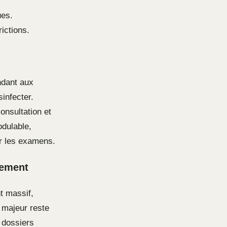
ues.
rictions.
ndant aux
infecter.
onsultation et
odulable,
ur les examens.
gement
t massif,
 majeur reste
 dossiers