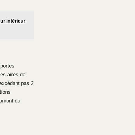
ur intérieur
 portes
des aires de
’excédant pas 2
tions
 amont du