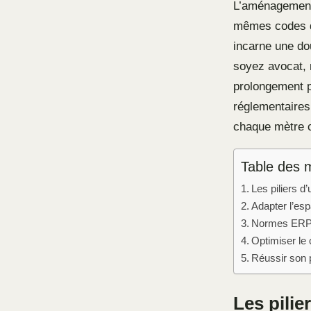
L’aménagement 
mêmes codes qu
incarne une dou
soyez avocat, 
prolongement p
réglementaires 
chaque mètre c
Table des 
Les piliers 
Adapter l’es
Normes ERP e
Optimiser le 
Réussir son p
Les pili