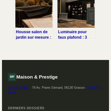
eau stable
dépanner
Housse salon de
Luminaire pour
jardin sur mesure :
faux plafond : 3
3 finitions,
critères techniques
traitement Lowick
pour un éclairage
et protection
performant et sans
intégrale contre les
éblouissement
intempéries
Maison & Prestige
MP
Café du Palais
·
74 Av. Pierre Sémard, 06130 Grasse
·
04 93 40
29 26
DERNIERS DOSSIERS