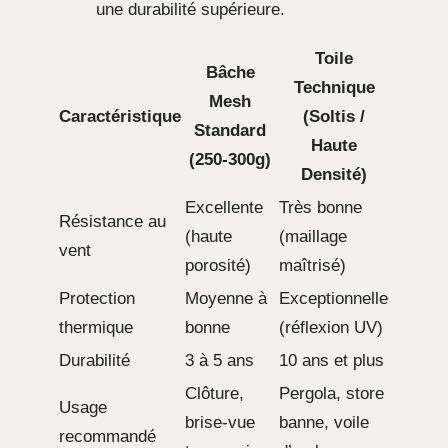
une durabilité supérieure.
Toile
Bâche
Technique
Mesh
Caractéristique
(Soltis /
Standard
Haute
(250-300g)
Densité)
Excellente
Très bonne
Résistance au
(haute
(maillage
vent
porosité)
maîtrisé)
Protection
Moyenne à
Exceptionnelle
thermique
bonne
(réflexion UV)
Durabilité
3 à 5 ans
10 ans et plus
Clôture,
Pergola, store
Usage
brise-vue
banne, voile
recommandé