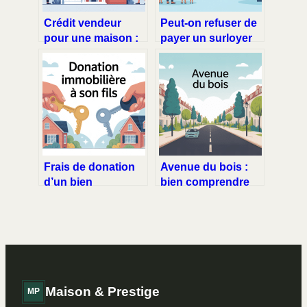
Crédit vendeur
Peut-on refuser de
pour une maison :
payer un surloyer
le guide complet
hlm sans se mettre
pour acheteurs et
en faute ?
vendeurs
Frais de donation
Avenue du bois :
d’un bien
bien comprendre
immobilier à son
ce nom de rue et
fils : ce qu’il faut
ses enjeux
vraiment prévoir
Maison & Prestige
MP