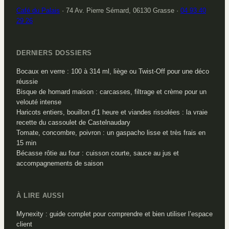
Café du Palais
·
74 Av. Pierre Sémard, 06130 Grasse
·
04 93 40
29 26
DERNIERS DOSSIERS
Bocaux en verre : 100 à 314 ml, liège ou Twist-Off pour une déco
réussie
Bisque de homard maison : carcasses, filtrage et crème pour un
velouté intense
Haricots entiers, bouillon d’1 heure et viandes rissolées : la vraie
recette du cassoulet de Castelnaudary
Tomate, concombre, poivron : un gaspacho lisse et très frais en
15 min
Bécasse rôtie au four : cuisson courte, sauce au jus et
accompagnements de saison
À LIRE AUSSI
Mynexity : guide complet pour comprendre et bien utiliser l’espace
client