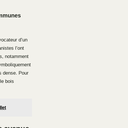
communes
vocateur d’un
nistes l’ont
es, notamment
symboliquement
ns dense. Pour
le bois
let