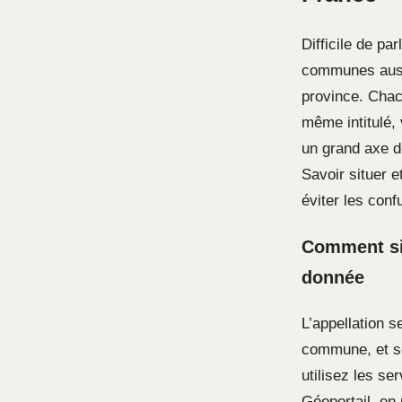
Difficile de par
communes aussi
province. Chacu
même intitulé, 
un grand axe de
Savoir situer 
éviter les conf
Comment sit
donnée
L’appellation s
commune, et so
utilisez les s
Géoportail, en