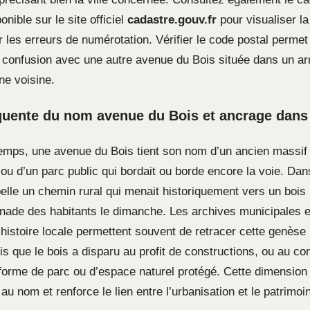
nible sur le site officiel
cadastre.gouv.fr
pour visualiser la
r les erreurs de numérotation. Vérifier le code postal permet
e confusion avec une autre avenue du Bois située dans un a
e voisine.
quente du nom avenue du Bois et ancrage dans l
temps, une avenue du Bois tient son nom d’un ancien massif f
ou d’un parc public qui bordait ou borde encore la voie. Dan
ppelle un chemin rural qui menait historiquement vers un boi
nade des habitants le dimanche. Les archives municipales e
histoire locale permettent souvent de retracer cette genèse 
s que le bois a disparu au profit de constructions, ou au cont
forme de parc ou d’espace naturel protégé. Cette dimension 
u nom et renforce le lien entre l’urbanisation et le patrimoi