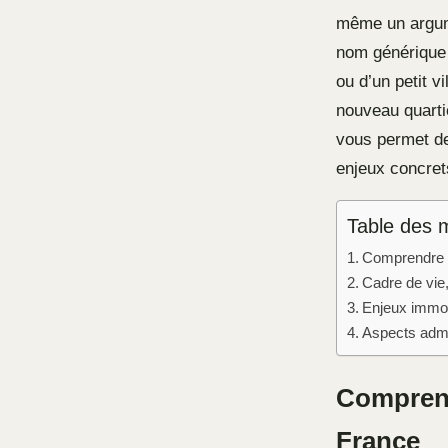
même un argum
nom générique c
ou d’un petit v
nouveau quarti
vous permet de
enjeux concret
Table des 
Comprendre l
Cadre de vie,
Enjeux immob
Aspects admin
Comprend
France