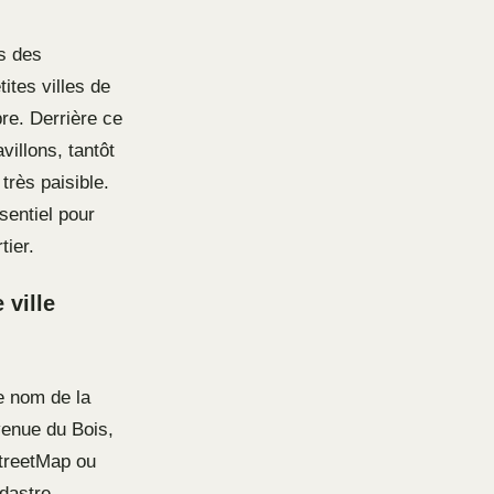
s des
ites villes de
re. Derrière ce
villons, tantôt
très paisible.
sentiel pour
tier.
ville
e nom de la
venue du Bois,
StreetMap ou
adastre