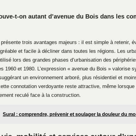
rouve-t-on autant d’avenue du Bois dans les 
résente trois avantages majeurs : il est simple à retenir, é
gréable et facile à décliner dans toutes les régions. Les urba
ilisé lors des grandes phases d’urbanisation des périphéri
es 1960 et 1980. L’expression « avenue du Bois » valorise 
 suggérant un environnement arboré, plus résidentiel et moi
cette connotation verdoyante reste attractive, même lorsque 
gement reculé face à la construction.
Sural : comprendre, prévenir et soulager la douleur du mol