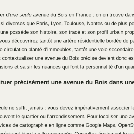
ler d’
une seule
avenue du Bois en France : on en trouve dan
 diverses que Paris, Lyon, Toulouse, Nantes ou de plus pet
ne possède son histoire, son tracé et son profil urbain prop
vous découvrirez tantôt une artère résidentielle bordée de pa
 circulation planté d’immeubles, tantôt une voie secondaire 
et contextualiser une avenue du Bois précise devient donc es
usions et saisir les nuances qui font la personnalité d’un quar
uer précisément une avenue du Bois dans une 
eule ne suffit jamais : vous devez impérativement associer l
uvent le quartier ou l’arrondissement. Pour localiser une a
ervices de cartographie en ligne comme Google Maps, Open
 précisant bien la ville concernée. Consultez également le c