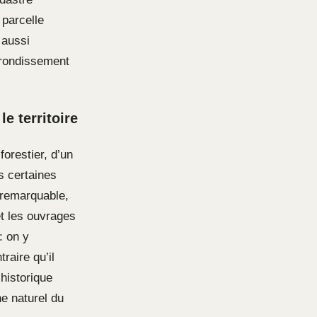
 parcelle
 aussi
rrondissement
e territoire
orestier, d’un
s certaines
s remarquable,
t les ouvrages
: on y
raire qu’il
historique
ne naturel du