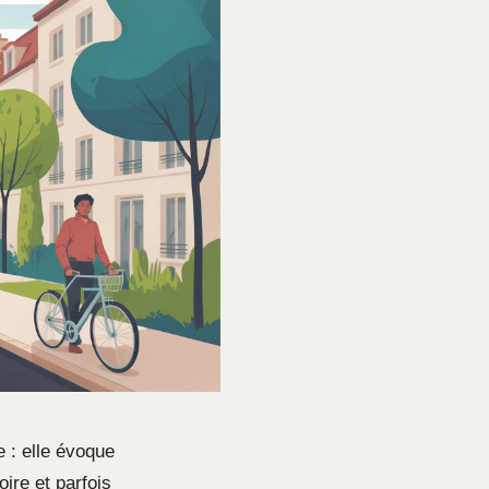
 : elle évoque
oire et parfois