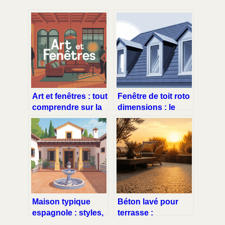
Art et fenêtres : tout
Fenêtre de toit roto
comprendre sur la
dimensions : le
marque, les avis et
guide pratique pour
les alternatives
bien choisir
Maison typique
Béton lavé pour
espagnole : styles,
terrasse :
plans et
esthétique