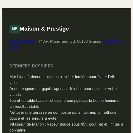
solution pour votre
terrasse ?
Maison & Prestige
MP
Café du Palais
·
74 Av. Pierre Sémard, 06130 Grasse
·
04 93 40
29 26
DERNIERS DOSSIERS
Mur blanc à décorer : cadres, relief et lumière pour éviter l’effet
vide
Accompagnement gigot d'agneau : 5 idées pour sublimer votre
viande
Touret en table basse : choisir le bon plateau, la bonne finition et
un résultat stable
Nettoyer une terrasse en composite sans l’abîmer, la méthode
douce et les erreurs à éviter
Vitaliseur de Marion : vapeur douce sous 95°, goût net et limites à
connaître