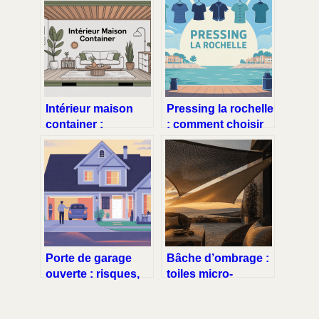
Intérieur maison
Pressing la rochelle
container :
: comment choisir
concevoir un
le bon service près
espace confortable,
de chez vous
moderne et
chaleureux
Porte de garage
Bâche d’ombrage :
ouverte : risques,
toiles micro-
sécurité et bonnes
perforées ou
pratiques
déperlantes, quelle