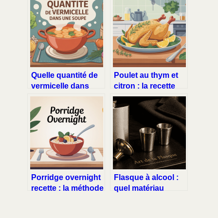
Quelle quantité de
Poulet au thym et
vermicelle dans
citron : la recette
une soupe : guide
facile, fondante et
simple et précis
parfumée
Porridge overnight
Flasque à alcool :
recette : la méthode
quel matériau
simple pour un
choisir pour
petit déjeuner prêt
préserver vos