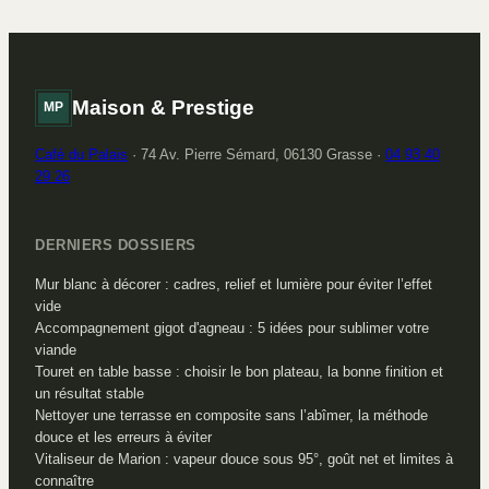
à l’avance
spiritueux ?
Maison & Prestige
MP
Café du Palais
·
74 Av. Pierre Sémard, 06130 Grasse
·
04 93 40
29 26
DERNIERS DOSSIERS
Mur blanc à décorer : cadres, relief et lumière pour éviter l’effet
vide
Accompagnement gigot d'agneau : 5 idées pour sublimer votre
viande
Touret en table basse : choisir le bon plateau, la bonne finition et
un résultat stable
Nettoyer une terrasse en composite sans l’abîmer, la méthode
douce et les erreurs à éviter
Vitaliseur de Marion : vapeur douce sous 95°, goût net et limites à
connaître