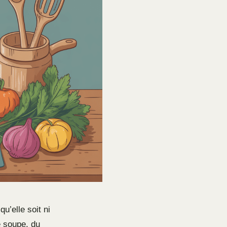
’elle soit ni
e soupe, du