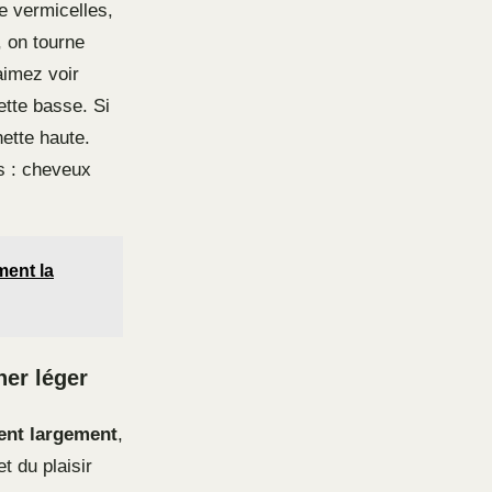
e vermicelles,
, on tourne
aimez voir
ette basse. Si
ette haute.
s : cheveux
ment la
ner léger
ent largement
,
t du plaisir