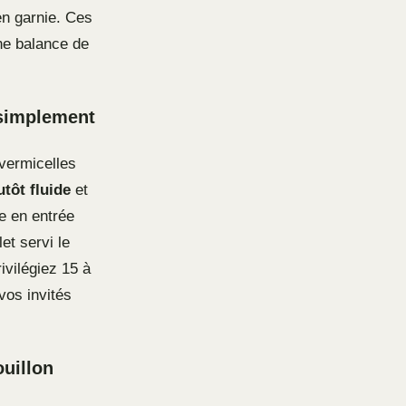
en garnie. Ces
ne balance de
 simplement
 vermicelles
tôt fluide
et
e en entrée
et servi le
ivilégiez 15 à
vos invités
ouillon