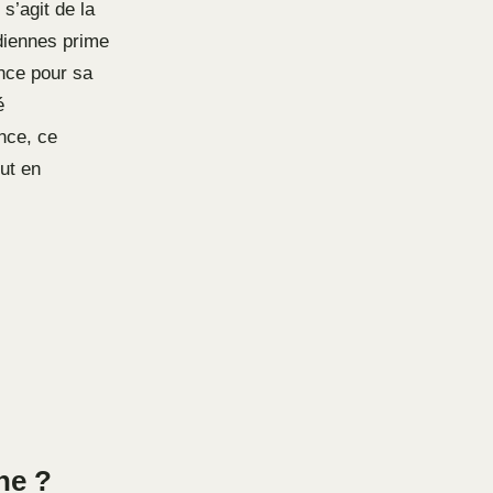
s’agit de la
idiennes prime
nce pour sa
é
nce, ce
out en
ne ?