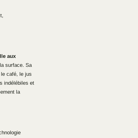
t,
lle aux
la surface. Sa
e café, le jus
s indélébiles et
lement la
echnologie