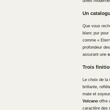
unies moderne
Un catalogu
Que vous recher
blanc pur pour 
comme « Eterna
profondeur des
assurant une
s
Trois finiti
Le choix de la 
brillante, reflè
mate et soyeuse
Volcano
offre 
caractère des 