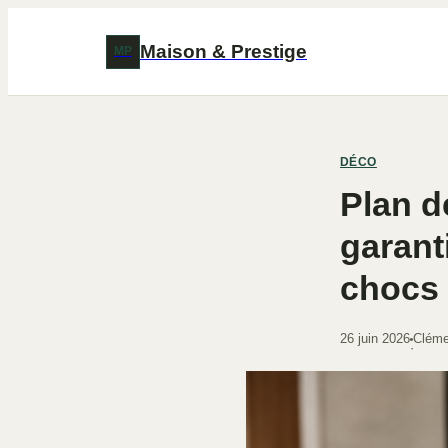
Maison & Prestige
MP
DÉCO
Plan d
garanti
chocs
26 juin 2026
Cléme
·