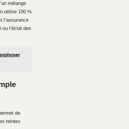
 d’un mélange
n utilise 100 %
t l’assurance
 ou l’éclat des
morphoser
imple
 permet de
es teintes