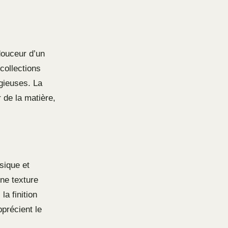
douceur d’un
collections
gieuses. La
 de la matière,
ssique et
ne texture
a finition
pprécient le