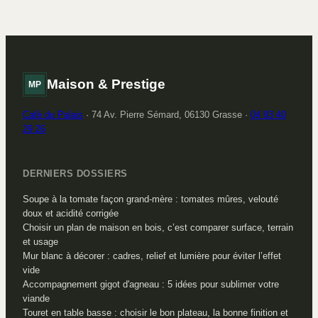
fixations pour
durable et sans
protéger votre
affaissement
extérieur toute
l’année
Maison & Prestige
MP
Café du Palais
·
74 Av. Pierre Sémard, 06130 Grasse
·
04 93 40
29 26
DERNIERS DOSSIERS
Soupe à la tomate façon grand-mère : tomates mûres, velouté
doux et acidité corrigée
Choisir un plan de maison en bois, c’est comparer surface, terrain
et usage
Mur blanc à décorer : cadres, relief et lumière pour éviter l’effet
vide
Accompagnement gigot d'agneau : 5 idées pour sublimer votre
viande
Touret en table basse : choisir le bon plateau, la bonne finition et