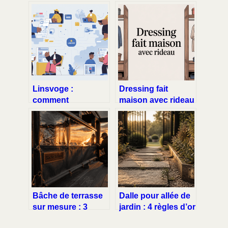
Linsvoge :
Dressing fait
comment
maison avec rideau
comprendre ce
: idées, mesures et
sigle et l’utiliser à
étapes simples
bon escient
Bâche de terrasse
Dalle pour allée de
sur mesure : 3
jardin : 4 règles d’or
matériaux et 4
pour une pose