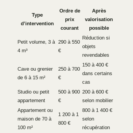
Ordre de
Après
Type
prix
valorisation
d’intervention
courant
possible
Réduction si
Petit volume, 3 à
290 à 550
objets
4 m³
€
revendables
150 à 400 €
Cave ou grenier
250 à 700
dans certains
de 6 à 15 m²
€
cas
Studio ou petit
500 à 900
200 à 600 €
appartement
€
selon mobilier
Appartement ou
800 à 1 400 €
1 200 à 1
maison de 70 à
selon
800 €
100 m²
récupération