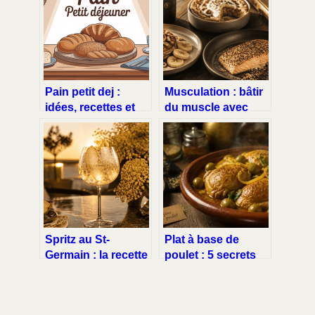
Pain petit dej :
Musculation : bâtir
idées, recettes et
du muscle avec
conseils pour un
des recettes
matin réussi
protéinées rapides
et savoureuses
Spritz au St-
Plat à base de
Germain : la recette
poulet : 5 secrets
florale pour
de cuisson et une
remplacer l’Aperol
recette de tajine
fondant