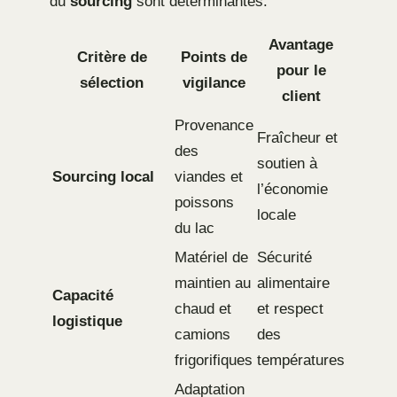
du
sourcing
sont déterminantes.
Avantage
Critère de
Points de
pour le
sélection
vigilance
client
Provenance
Fraîcheur et
des
soutien à
Sourcing local
viandes et
l’économie
poissons
locale
du lac
Matériel de
Sécurité
maintien au
alimentaire
Capacité
chaud et
et respect
logistique
camions
des
frigorifiques
températures
Adaptation