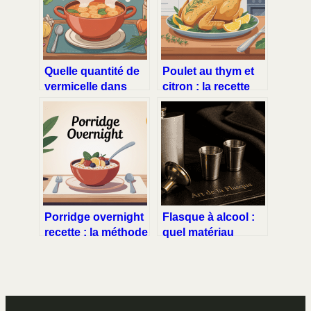
Quelle quantité de
Poulet au thym et
vermicelle dans
citron : la recette
une soupe : guide
facile, fondante et
simple et précis
parfumée
Porridge overnight
Flasque à alcool :
recette : la méthode
quel matériau
simple pour un
choisir pour
petit déjeuner prêt
préserver vos
à l’avance
spiritueux ?