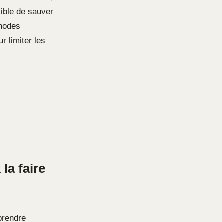
sible de sauver
thodes
r limiter les
la faire
prendre