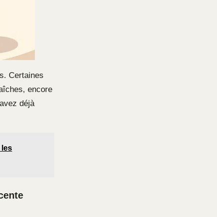
s. Certaines
raîches, encore
 avez déjà
 les
cente