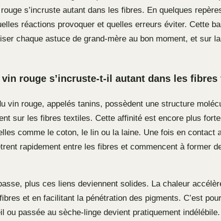
 rouge s’incruste autant dans les fibres. En quelques repère
elles réactions provoquer et quelles erreurs éviter. Cette b
iliser chaque astuce de grand-mère au bon moment, et sur l
vin rouge s’incruste-t-il autant dans les fibres 
u vin rouge, appelés tanins, possèdent une structure molécu
ent sur les fibres textiles. Cette affinité est encore plus fort
lles comme le coton, le lin ou la laine. Une fois en contact a
ètrent rapidement entre les fibres et commencent à former de
passe, plus ces liens deviennent solides. La chaleur accélè
fibres et en facilitant la pénétration des pigments. C’est po
il ou passée au sèche-linge devient pratiquement indélébile.