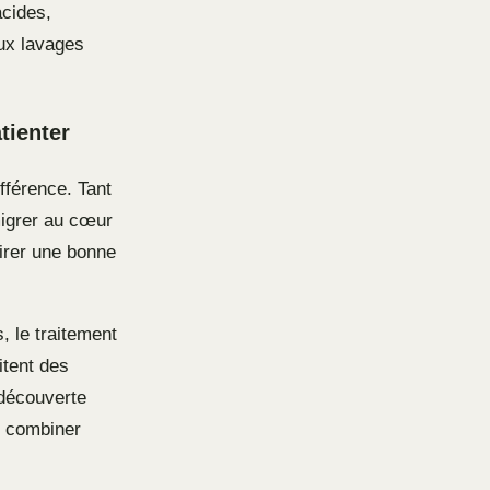
acides,
aux lavages
tienter
ifférence. Tant
migrer au cœur
irer une bonne
 le traitement
itent des
 découverte
et combiner