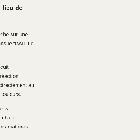
 lieu de
ache sur une
ns le tissu. Le
.
cuit
réaction
 directement au
 toujours.
 des
un halo
 les matières