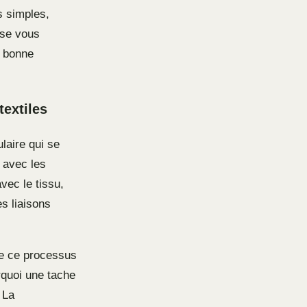
s simples,
ase vous
a bonne
textiles
laire qui se
e avec les
vec le tissu,
s liaisons
re ce processus
urquoi une tache
 La