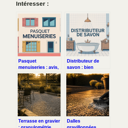
Intéresser :
Pasquet
Distributeur de
menuiseries : avis,
savon : bien
produits, services
choisir, installer et
et alternatives pour
entretenir son
bien choisir
équipement
Terrasse en gravier
Dalles
: granulométrie
gravillonnées