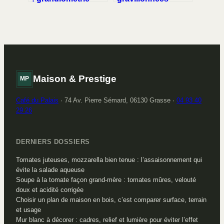
idéale et 3 étapes
noircies : 3
pour un sol stable
méthodes efficaces
pour les décaper
sans abîmer les
gravillons
Maison & Prestige
MP
Café du Palais
·
74 Av. Pierre Sémard, 06130 Grasse
·
04 93 40
29 26
DERNIERS DOSSIERS
Tomates juteuses, mozzarella bien tenue : l’assaisonnement qui
évite la salade aqueuse
Soupe à la tomate façon grand-mère : tomates mûres, velouté
doux et acidité corrigée
Choisir un plan de maison en bois, c’est comparer surface, terrain
et usage
Mur blanc à décorer : cadres, relief et lumière pour éviter l’effet