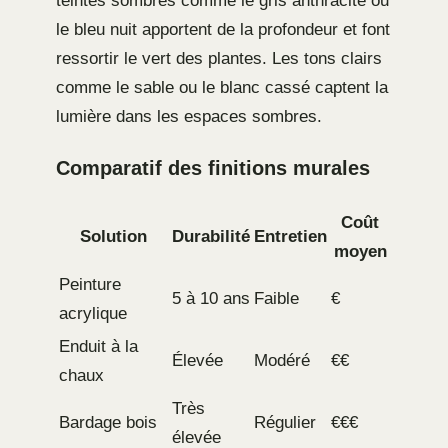
teintes sombres comme le gris anthracite ou
le bleu nuit apportent de la profondeur et font
ressortir le vert des plantes. Les tons clairs
comme le sable ou le blanc cassé captent la
lumière dans les espaces sombres.
Comparatif des finitions murales
Coût
Solution
Durabilité
Entretien
moyen
Peinture
5 à 10 ans
Faible
€
acrylique
Enduit à la
Élevée
Modéré
€€
chaux
Très
Bardage bois
Régulier
€€€
élevée