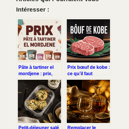
Intéresser :
Pâte à tartiner el
Prix bœuf de kobe :
mordjene : prix,
ce qu’il faut
formats et où
vraiment savoir
l’acheter
avant d’acheter
Petit-déjeuner salé
Remplacer le