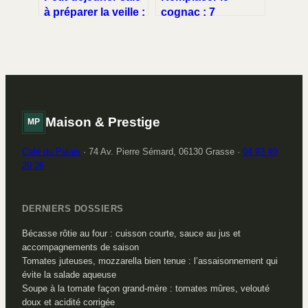
à préparer la veille :
cognac : 7
5 astuces pour
alternatives pour
gagner du temps et
réussir vos sauces
stabiliser votre
et flambages sans
énergie
compromis
Maison & Prestige
MP
Café du Palais
·
74 Av. Pierre Sémard, 06130 Grasse
·
04 93 40
29 26
DERNIERS DOSSIERS
Bécasse rôtie au four : cuisson courte, sauce au jus et
accompagnements de saison
Tomates juteuses, mozzarella bien tenue : l’assaisonnement qui
évite la salade aqueuse
Soupe à la tomate façon grand-mère : tomates mûres, velouté
doux et acidité corrigée