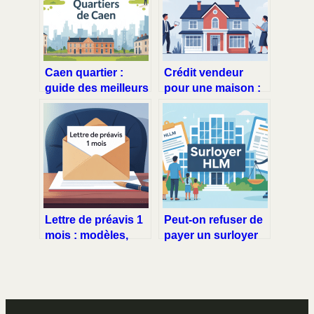
Caen quartier :
Crédit vendeur
guide des meilleurs
pour une maison :
secteurs où vivre et
le guide complet
investir
pour acheteurs et
vendeurs
Lettre de préavis 1
Peut-on refuser de
mois : modèles,
payer un surloyer
règles et erreurs à
hlm sans se mettre
éviter
en faute ?