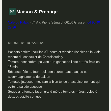
Maison & Prestige
MP
Café du Palais
·
74 Av. Pierre Sémard, 06130 Grasse
·
04 93 40
29 26
DERNIERS DOSSIERS
Haricots entiers, bouillon d’1 heure et viandes rissolées : la vraie
recette du cassoulet de Castelnaudary
Tomate, concombre, poivron : un gaspacho lisse et très frais en
15 min
Bécasse rôtie au four : cuisson courte, sauce au jus et
accompagnements de saison
Tomates juteuses, mozzarella bien tenue : l’assaisonnement qui
évite la salade aqueuse
Soupe à la tomate façon grand-mère : tomates mûres, velouté
doux et acidité corrigée