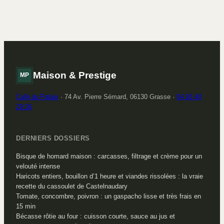
transformer ce site
idées pour un plat
en référence
vraiment complet
cuisine
Maison & Prestige
MP
Café du Palais
·
74 Av. Pierre Sémard, 06130 Grasse
·
04 93 40
29 26
DERNIERS DOSSIERS
Bisque de homard maison : carcasses, filtrage et crème pour un
velouté intense
Haricots entiers, bouillon d’1 heure et viandes rissolées : la vraie
recette du cassoulet de Castelnaudary
Tomate, concombre, poivron : un gaspacho lisse et très frais en
15 min
Bécasse rôtie au four : cuisson courte, sauce au jus et