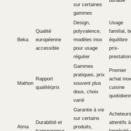
durable
sur certaines
gammes
Design,
Usage
Qualité
polyvalence,
familial, 
Beka
européenne
modèles inox
équilibre
accessible
pour usage
prix-
régulier
prestatio
Gammes
Premier
pratiques, prix
Rapport
achat inox
Mathon
souvent plus
qualité/prix
cuisine
doux, choix
quotidien
varié
Garantie à vie
Acheteur
sur certains
Durabilité et
attentifs à
Atma
produits,
transparence
longévité 