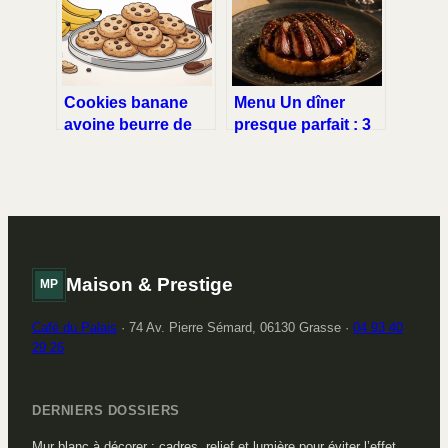
Cookies banane
Menu Un dîner
avoine beurre de
presque parfait : 3
cacahuète : la
idées thématiques
meilleure recette
et les secrets d’un
saine et
10/10
gourmande
Maison & Prestige
MP
Café du Palais
·
74 Av. Pierre Sémard, 06130 Grasse
·
04 93 40
29 26
DERNIERS DOSSIERS
Mur blanc à décorer : cadres, relief et lumière pour éviter l’effet