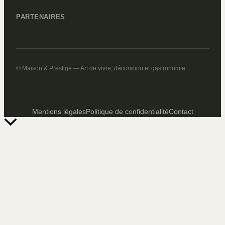
PARTENAIRES
© Maison & Prestige — Art de vivre, décoration et gastronomie
Mentions légales
Politique de confidentialité
Contact
Retour
en
haut