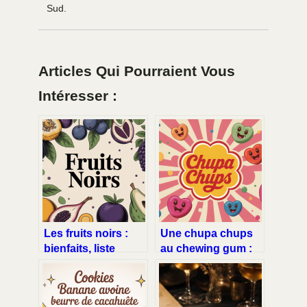
Sud.
Articles Qui Pourraient Vous
Intéresser :
Les fruits noirs :
Une chupa chups
bienfaits, liste
au chewing gum :
complète et idées
le guide gourmand
pour les
ultime
consommer