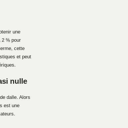
btenir une
à 2 % pour
terme, cette
tiques et peut
ériques.
si nulle
de dalle. Alors
ts est une
sateurs.