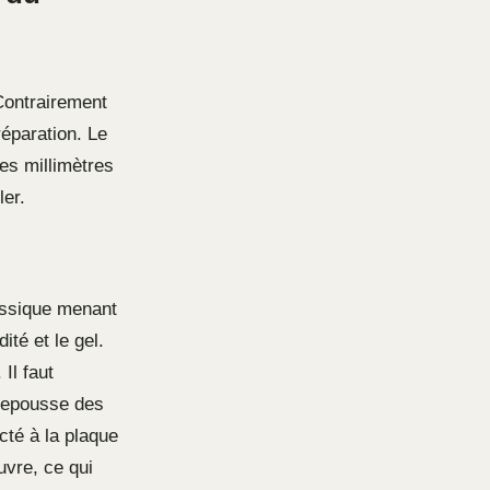
 Contrairement
réparation. Le
ues millimètres
ler.
lassique menant
ité et le gel.
Il faut
 repousse des
cté à la plaque
uvre, ce qui