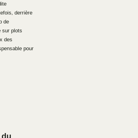
ite
efois, derrière
p de
e sur plots
ix des
ispensable pour
n du