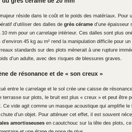
n du grès cérame de 20 mm
 majeur réside dans le coût et le poids des matériaux. Pour 
pératif d’utiliser des dalles de
grès cérame
d’une épaisseur 
 10 mm pour un carrelage intérieur. Ces dalles sont plus o
s d’environ 45 kg au m² rend la manipulation difficile pour un
arreaux standards sur des plots mènerait à une rupture imméd
poids d’un adulte, avec des risques de blessures graves.
ne de résonance et de « son creux »
itué entre le carrelage et le sol crée une caisse de résonanc
 terrasse sur plots, le bruit est plus « creux » et peut êtr
if. Ce vide agit comme un masque acoustique qui amplifie le 
 chute d’un objet. Pour atténuer cet effet, il est souvent néc
ales amortisseuses
en caoutchouc sur la tête des plots, ce
mentaire et une étape de pose de plus.