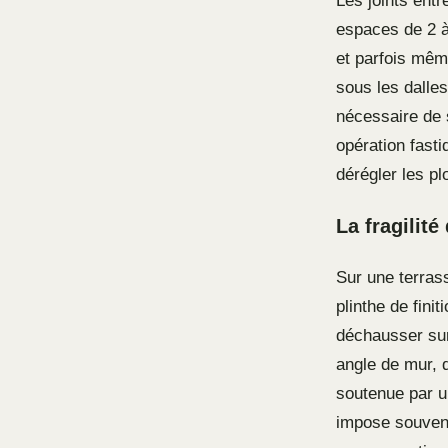
Les joints entr
espaces de 2 à 
et parfois mêm
sous les dalles
nécessaire de s
opération fast
dérégler les pl
La fragilit
Sur une terrass
plinthe de fini
déchausser sur
angle de mur, 
soutenue par un
impose souvent