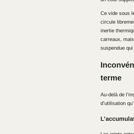
Ce vide sous le
circule librem
inertie thermiq
carreaux, mais
suspendue qui 
Inconvéni
terme
Au-delà de l’in
d’utilisation qu’
L’accumulat