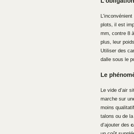
L’obligatio
L’inconvénient
plots, il est im
mm, contre 8 à
plus, leur poid
Utiliser des c
dalle sous le 
Le phénomè
Le vide d’air s
marche sur une
moins qualitat
talons ou de la
d’ajouter des
c
un coût supplé