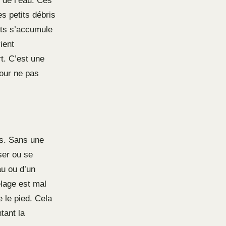
 de l’eau. Ces
s petits débris
nts s’accumule
ient
t. C’est une
pour ne pas
es. Sans une
ser ou se
u ou d’un
elage est mal
 le pied. Cela
tant la