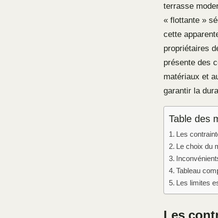
terrasse moder
« flottante » s
cette apparent
propriétaires d
présente des co
matériaux et a
garantir la dur
Table des 
Les contraint
Le choix du m
Inconvénients 
Tableau comp
Les limites e
Les contr