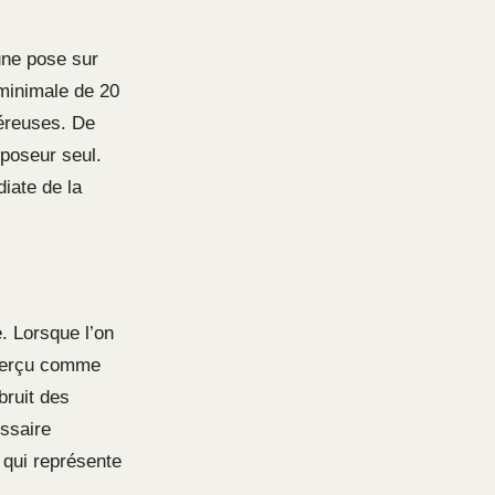
une pose sur
minimale de 20
néreuses. De
 poseur seul.
iate de la
e. Lorsque l’on
e perçu comme
bruit des
essaire
 qui représente