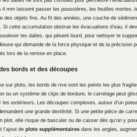
e les dalles ne sont pas comblés pour permettre l’évacuation
4 mm laissent passer les poussières, les feuilles mortes, le
e des objets fins. Au fil des années, une couche de sédime
. Si cette accumulation obstrue les évacuations d’eau, il dev
oulever les dalles, qui pèsent lourd, pour nettoyer le suppor
idieuse qui demande de la force physique et de la précision 
ots lors de la remise en place.
é des bords et des découpes
e sur plots, les bords de rive sont les points les plus fragil
tion ou un système de clips de bordure, le carrelage peut glis
 les extérieurs. Les découpes complexes, autour d’un potea
demandent une grande dextérité. Si une petite pièce de carr
 plot, elle risque de basculer ou de casser dès qu’on y pose
 l’ajout de
plots supplémentaires
dans les angles, augmen