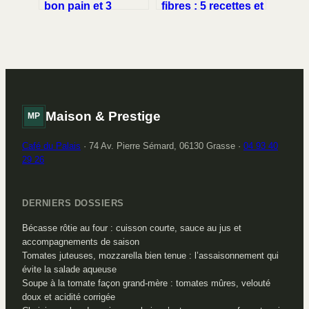
bon pain et 3
fibres : 5 recettes et
accords pour
astuces pour un
sublimer vos fêtes
transit sans failles
Maison & Prestige
MP
Café du Palais
·
74 Av. Pierre Sémard, 06130 Grasse
·
04 93 40
29 26
DERNIERS DOSSIERS
Bécasse rôtie au four : cuisson courte, sauce au jus et
accompagnements de saison
Tomates juteuses, mozzarella bien tenue : l’assaisonnement qui
évite la salade aqueuse
Soupe à la tomate façon grand-mère : tomates mûres, velouté
doux et acidité corrigée