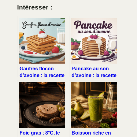
Intéresser :
Gaufres flocon
Pancake au son
d’avoine : la recette
d’avoine : la recette
saine et
légère qui cale
gourmande à
vraiment
adopter
Foie gras : 8°C, le
Boisson riche en